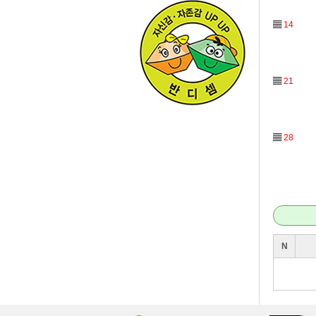
▤
14
▤
21
▤
28
N