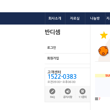
회사소개
자료실
나눔방
지
반디셈
로그인
회원가입
고객센터
1522-0383
SU
오전09:00~오후06:00
FAQ
공지사항
1:1문의
▤
7