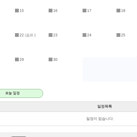
▤
15
▤
16
▤
17
▤
18
▤
22
(음)8.1
▤
23
▤
24
▤
25
▤
29
▤
30
오늘 일정
일정목록
일정이 없습니다.