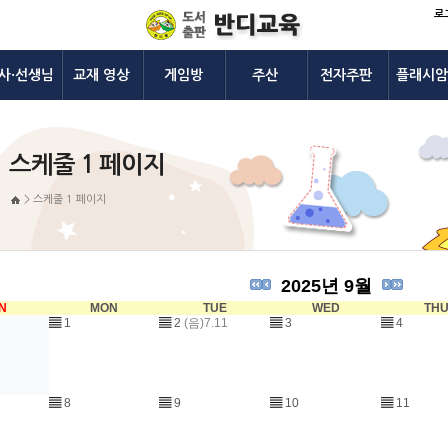
로
사·선생님
교재 영상
게임방
주산
전자주판
플래시암
스케줄 1 페이지
>
스케줄 1 페이지
2025년 9월
N
MON
TUE
WED
TH
▤
1
▤
2
(음)7.11
▤
3
▤
4
▤
8
▤
9
▤
10
▤
11