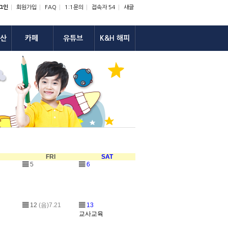
그인
회원가입
FAQ
1:1문의
접속자 54
새글
산
카페
유튜브
K&H 해피
U
FRI
SAT
▤
5
▤
6
▤
12
(음)7.21
▤
13
교사교육