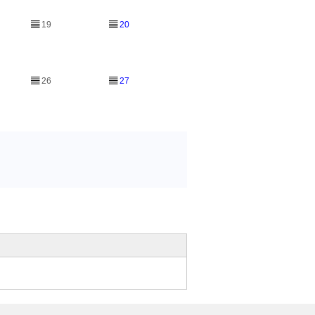
▤
19
▤
20
▤
26
▤
27