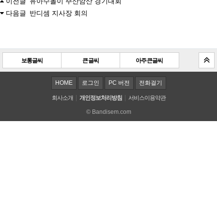
이전글
유아수놀이 주산암산 경기대회
다음글
반디셈 지사장 회의
보통글씨
큰 글씨
아주 큰 글씨
HOME
로그인
PC 버전
전화걸기
회사소개
개인정보처리방침
서비스이용약관
© Bandisem.com