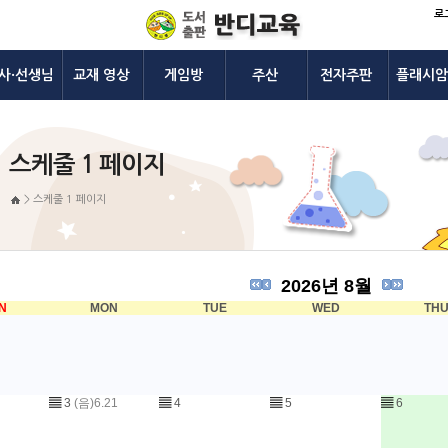
로
사·선생님
교재 영상
게임방
주산
전자주판
플래시암
스케줄 1 페이지
>
스케줄 1 페이지
2026년 8월
N
MON
TUE
WED
TH
▤
3
(음)6.21
▤
4
▤
5
▤
6