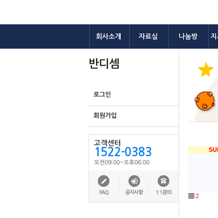
회사소개
자료실
나눔방
지
반디셈
로그인
회원가입
고객센터
1522-0383
SU
오전09:00~오후06:00
FAQ
공지사항
1:1문의
▤
2