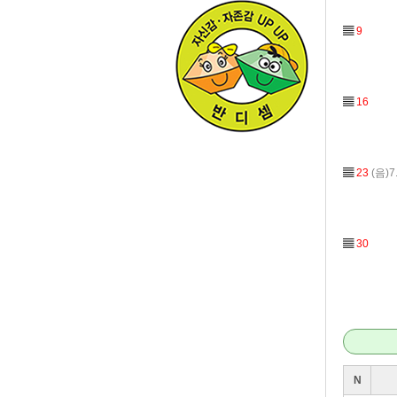
▤
9
▤
16
▤
23
(음)7
▤
30
N