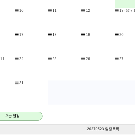
▤
10
▤
11
▤
12
▤
13
(음)7.
▤
17
▤
18
▤
19
▤
20
.11
▤
24
▤
25
▤
26
▤
27
▤
31
오늘 일정
20270523 일정목록