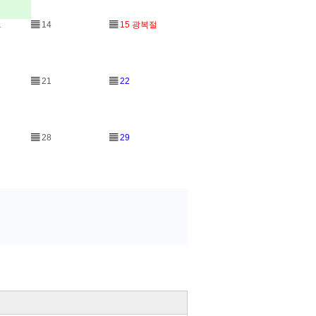
1
▤
14
▤
15
광복절
▤
21
▤
22
▤
28
▤
29