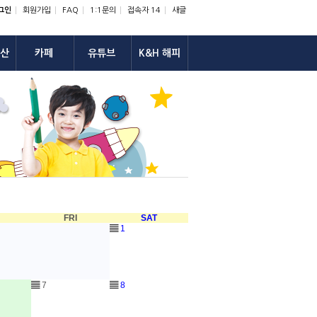
그인
회원가입
FAQ
1:1문의
접속자 14
새글
산
카페
유튜브
K&H 해피
U
FRI
SAT
▤
1
▤
7
▤
8