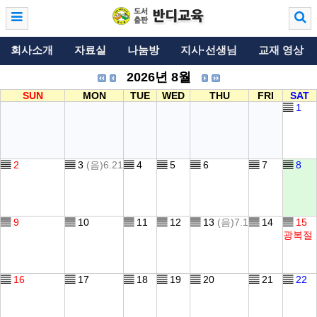
회사소개
자료실
나눔방
지사·선생님
교재 영상
2026년 8월
SUN
MON
TUE
WED
THU
FRI
SAT
▤
1
▤
2
▤
3
(음)6.21
▤
4
▤
5
▤
6
▤
7
▤
8
▤
9
▤
10
▤
11
▤
12
▤
13
(음)7.1
▤
14
▤
15
광복절
▤
16
▤
17
▤
18
▤
19
▤
20
▤
21
▤
22