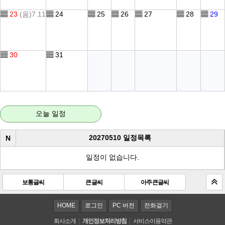
▤
23
(음)7.11
▤
24
▤
25
▤
26
▤
27
▤
28
▤
29
▤
30
▤
31
오늘 일정
20270510 일정목록
N
일정이 없습니다.
보통글씨
큰 글씨
아주 큰 글씨
HOME
로그인
PC 버전
전화걸기
회사소개
개인정보처리방침
서비스이용약관