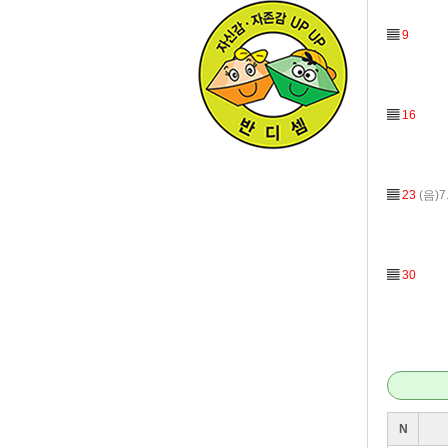
▤
9
▤
16
▤
23
(음)7
▤
30
N