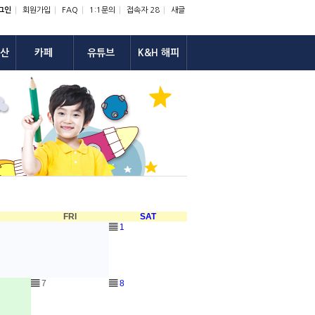
그인
회원가입
FAQ
1:1문의
접속자 28
새글
산
카페
유튜브
K&H 해피
U
FRI
SAT
▤
1
▤
7
▤
8