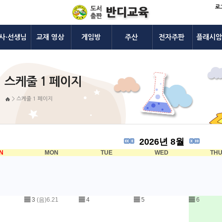
로
사·선생님
교재 영상
게임방
주산
전자주판
플래시암
스케줄 1 페이지
>
스케줄 1 페이지
2026년 8월
N
MON
TUE
WED
TH
▤
3
(음)6.21
▤
4
▤
5
▤
6