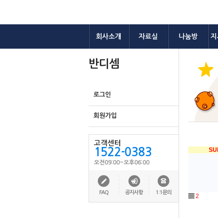
회사소개
자료실
나눔방
지
반디셈
로그인
회원가입
고객센터
1522-0383
SU
오전09:00~오후06:00
FAQ
공지사항
1:1문의
▤
2