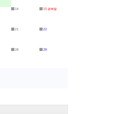
1
▤
14
▤
15
광복절
▤
21
▤
22
▤
28
▤
29