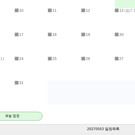
▤
10
▤
11
▤
12
▤
13
(음)7.
▤
17
▤
18
▤
19
▤
20
.11
▤
24
▤
25
▤
26
▤
27
▤
31
오늘 일정
20270503 일정목록