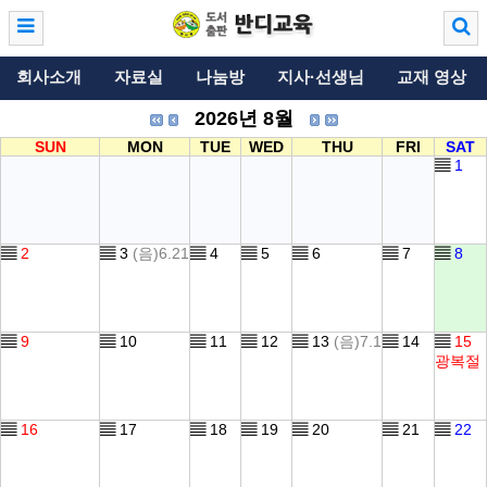
회사소개
자료실
나눔방
지사·선생님
교재 영상
2026년 8월
SUN
MON
TUE
WED
THU
FRI
SAT
▤
1
▤
2
▤
3
(음)6.21
▤
4
▤
5
▤
6
▤
7
▤
8
▤
9
▤
10
▤
11
▤
12
▤
13
(음)7.1
▤
14
▤
15
광복절
▤
16
▤
17
▤
18
▤
19
▤
20
▤
21
▤
22