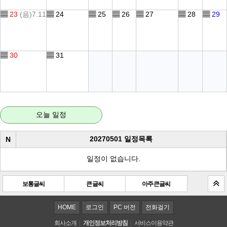
▤
23
(음)7.11
▤
24
▤
25
▤
26
▤
27
▤
28
▤
29
▤
30
▤
31
오늘 일정
20270501 일정목록
N
일정이 없습니다.
보통글씨
큰 글씨
아주 큰 글씨
HOME
로그인
PC 버전
전화걸기
회사소개
개인정보처리방침
서비스이용약관