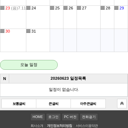
▤
23
(음)7.11
▤
24
▤
25
▤
26
▤
27
▤
28
▤
29
▤
30
▤
31
오늘 일정
20260623 일정목록
N
일정이 없습니다.
보통글씨
큰 글씨
아주 큰 글씨
HOME
로그인
PC 버전
전화걸기
회사소개
개인정보처리방침
서비스이용약관