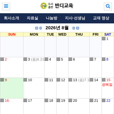
회사소개
자료실
나눔방
지사·선생님
교재 영상
2026년 8월
SUN
MON
TUE
WED
THU
FRI
SAT
▤
1
▤
2
▤
3
(음)6.21
▤
4
▤
5
▤
6
▤
7
▤
8
▤
9
▤
10
▤
11
▤
12
▤
13
(음)7.1
▤
14
▤
15
광복절
▤
16
▤
17
▤
18
▤
19
▤
20
▤
21
▤
22