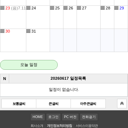
▤
23
(음)7.11
▤
24
▤
25
▤
26
▤
27
▤
28
▤
29
▤
30
▤
31
오늘 일정
20260617 일정목록
N
일정이 없습니다.
보통글씨
큰 글씨
아주 큰 글씨
HOME
로그인
PC 버전
전화걸기
회사소개
개인정보처리방침
서비스이용약관