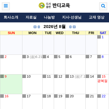
회사소개
자료실
나눔방
지사·선생님
교재 영상
2026년 8월
SUN
MON
TUE
WED
THU
FRI
SAT
▤
1
▤
2
▤
3
(음)6.21
▤
4
▤
5
▤
6
▤
7
▤
8
▤
9
▤
10
▤
11
▤
12
▤
13
(음)7.1
▤
14
▤
15
광복절
▤
16
▤
17
▤
18
▤
19
▤
20
▤
21
▤
22