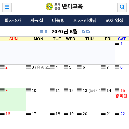
회사소개
자료실
나눔방
지사·선생님
교재 영상
2026년 8월
SUN
MON
TUE
WED
THU
FRI
SAT
▤
1
▤
2
▤
3
(음)6.21
▤
4
▤
5
▤
6
▤
7
▤
8
▤
9
▤
10
▤
11
▤
12
▤
13
(음)7.1
▤
14
▤
15
광복절
▤
16
▤
17
▤
18
▤
19
▤
20
▤
21
▤
22