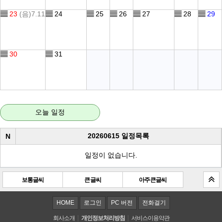
▤
23
(음)7.11
▤
24
▤
25
▤
26
▤
27
▤
28
▤
29
▤
30
▤
31
오늘 일정
20260615 일정목록
N
일정이 없습니다.
보통글씨
큰 글씨
아주 큰 글씨
HOME
로그인
PC 버전
전화걸기
회사소개
개인정보처리방침
서비스이용약관