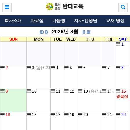
회사소개
자료실
나눔방
지사·선생님
교재 영상
2026년 8월
SUN
MON
TUE
WED
THU
FRI
SAT
▤
1
▤
2
▤
3
(음)6.21
▤
4
▤
5
▤
6
▤
7
▤
8
▤
9
▤
10
▤
11
▤
12
▤
13
(음)7.1
▤
14
▤
15
광복절
▤
16
▤
17
▤
18
▤
19
▤
20
▤
21
▤
22