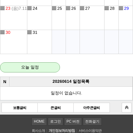
▤
23
(음)7.11
▤
24
▤
25
▤
26
▤
27
▤
28
▤
29
▤
30
▤
31
오늘 일정
20260614 일정목록
N
일정이 없습니다.
보통글씨
큰 글씨
아주 큰 글씨
HOME
로그인
PC 버전
전화걸기
회사소개
개인정보처리방침
서비스이용약관