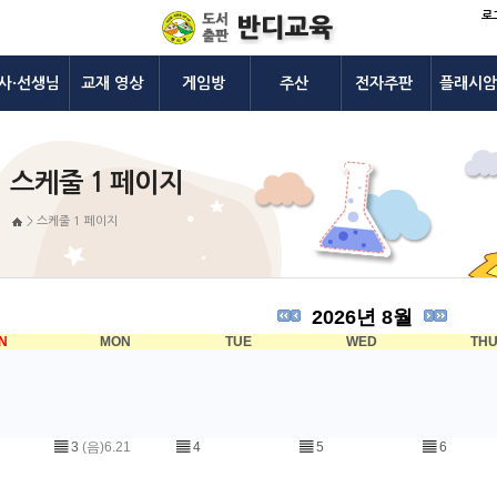
로
사·선생님
교재 영상
게임방
주산
전자주판
플래시암
스케줄 1 페이지
>
스케줄 1 페이지
2026년 8월
N
MON
TUE
WED
TH
▤
3
(음)6.21
▤
4
▤
5
▤
6