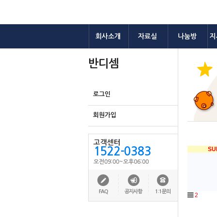
회사소개
자료실
나눔방
지
반디셈
로그인
회원가입
고객센터
1522-0383
SU
오전09:00~오후06:00
FAQ
공지사항
1:1문의
▤
2