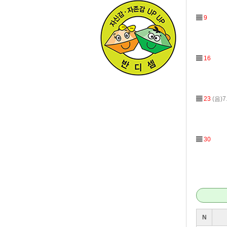
▤
9
▤
16
▤
23
(음)7
▤
30
N