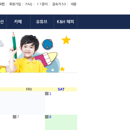
그인
회원가입
FAQ
1:1문의
접속자 53
새글
산
카페
유튜브
K&H 해피
U
FRI
SAT
▤
1
▤
7
▤
8