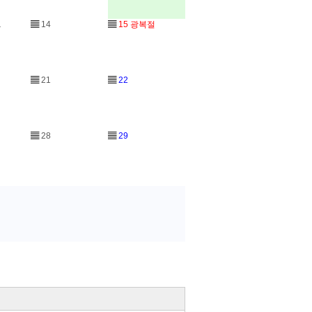
1
▤
14
▤
15
광복절
▤
21
▤
22
▤
28
▤
29