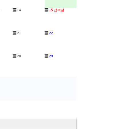
1
▤
14
▤
15
광복절
▤
21
▤
22
▤
28
▤
29