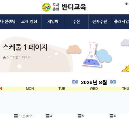
로
사·선생님
교재 영상
게임방
주산
전자주판
플래시암
스케줄 1 페이지
>
스케줄 1 페이지
2026년 8월
N
MON
TUE
WED
TH
▤
3
(음)6.21
▤
4
▤
5
▤
6