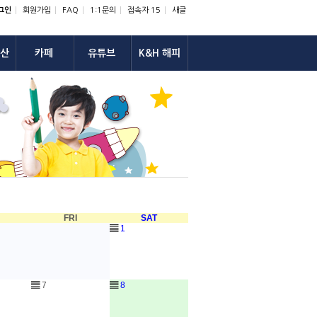
그인
회원가입
FAQ
1:1문의
접속자 15
새글
산
카페
유튜브
K&H 해피
U
FRI
SAT
▤
1
▤
7
▤
8