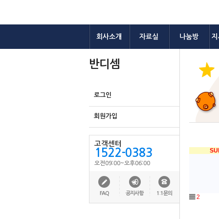
회사소개
자료실
나눔방
지
반디셈
로그인
회원가입
고객센터
1522-0383
SU
오전09:00~오후06:00
FAQ
공지사항
1:1문의
▤
2