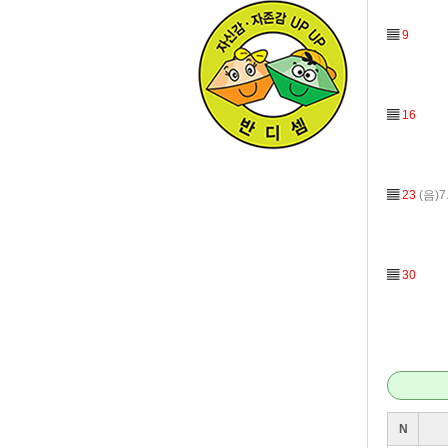
▤
9
▤
16
▤
23
(음)7
▤
30
N