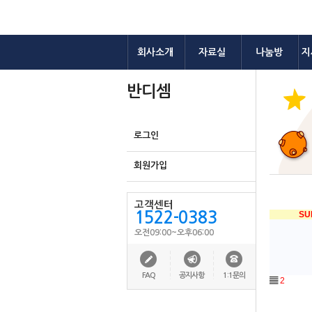
회사소개
자료실
나눔방
지
반디셈
로그인
회원가입
고객센터
1522-0383
SU
오전09:00~오후06:00
FAQ
공지사항
1:1문의
▤
2