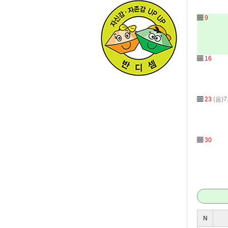
▤
9
▤
16
▤
23
(음)7
▤
30
N