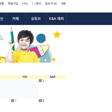
그인
회원가입
FAQ
1:1문의
접속자 86
새글
산
카페
유튜브
K&H 해피
U
FRI
SAT
▤
1
▤
7
▤
8