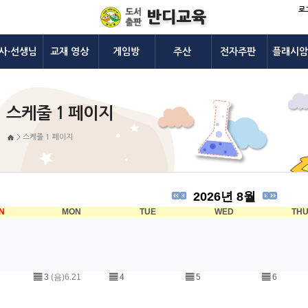
로
사·선생님
교재 영상
게임방
주산
전자주판
플래시암
스케줄 1 페이지
>
스케줄 1 페이지
2026년 8월
N
MON
TUE
WED
TH
▤
3
(음)6.21
▤
4
▤
5
▤
6