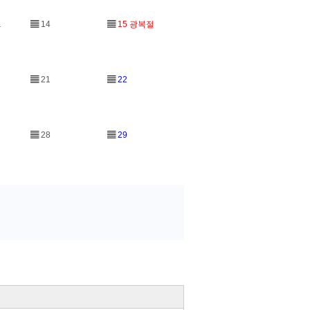
1
▤
14
▤
15
광복절
▤
21
▤
22
▤
28
▤
29