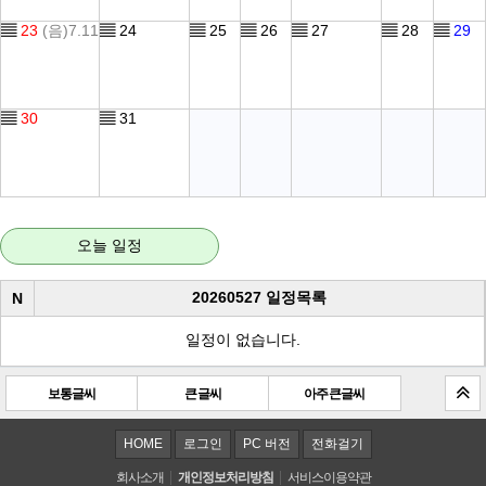
▤
23
(음)7.11
▤
24
▤
25
▤
26
▤
27
▤
28
▤
29
▤
30
▤
31
오늘 일정
20260527 일정목록
N
일정이 없습니다.
보통글씨
큰 글씨
아주 큰 글씨
HOME
로그인
PC 버전
전화걸기
회사소개
개인정보처리방침
서비스이용약관