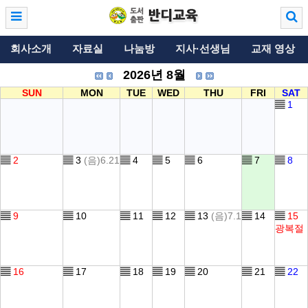
회사소개
자료실
나눔방
지사·선생님
교재 영상
2026년 8월
SUN
MON
TUE
WED
THU
FRI
SAT
▤
1
▤
2
▤
3
(음)6.21
▤
4
▤
5
▤
6
▤
7
▤
8
▤
9
▤
10
▤
11
▤
12
▤
13
(음)7.1
▤
14
▤
15
광복절
▤
16
▤
17
▤
18
▤
19
▤
20
▤
21
▤
22