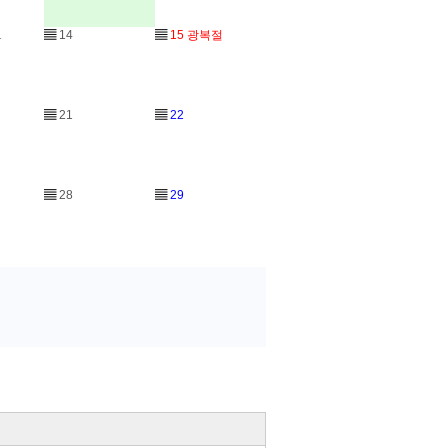
1
▤
14
▤
15
광복절
▤
21
▤
22
▤
28
▤
29