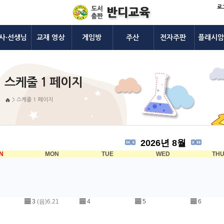
로
사·선생님
교재 영상
게임방
주산
전자주판
플래시암
스케줄 1 페이지
>
스케줄 1 페이지
2026년 8월
N
MON
TUE
WED
TH
▤
3
(음)6.21
▤
4
▤
5
▤
6