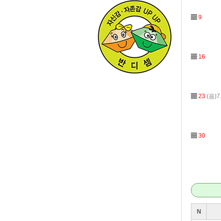
▤
9
▤
16
▤
23
(음)7
▤
30
N