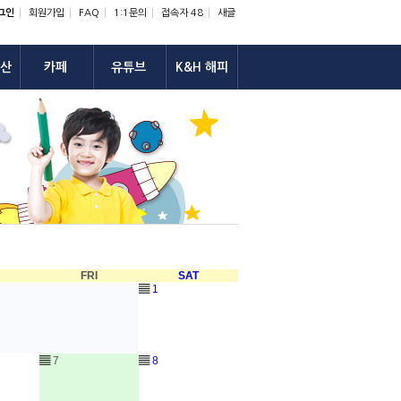
그인
회원가입
FAQ
1:1문의
접속자 48
새글
산
카페
유튜브
K&H 해피
U
FRI
SAT
▤
1
▤
7
▤
8