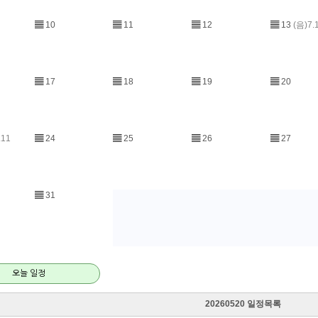
▤
10
▤
11
▤
12
▤
13
(음)7.
▤
17
▤
18
▤
19
▤
20
.11
▤
24
▤
25
▤
26
▤
27
▤
31
오늘 일정
20260520 일정목록