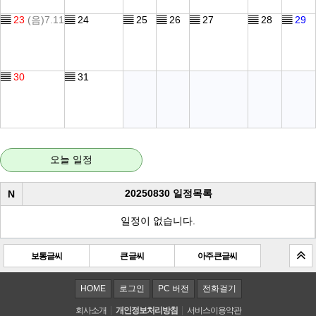
▤
23
(음)7.11
▤
24
▤
25
▤
26
▤
27
▤
28
▤
29
▤
30
▤
31
오늘 일정
20250830 일정목록
N
일정이 없습니다.
보통글씨
큰 글씨
아주 큰 글씨
HOME
로그인
PC 버전
전화걸기
회사소개
개인정보처리방침
서비스이용약관