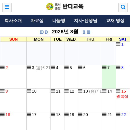
회사소개
자료실
나눔방
지사·선생님
교재 영상
2026년 8월
SUN
MON
TUE
WED
THU
FRI
SAT
▤
1
▤
2
▤
3
(음)6.21
▤
4
▤
5
▤
6
▤
7
▤
8
▤
9
▤
10
▤
11
▤
12
▤
13
(음)7.1
▤
14
▤
15
광복절
▤
16
▤
17
▤
18
▤
19
▤
20
▤
21
▤
22