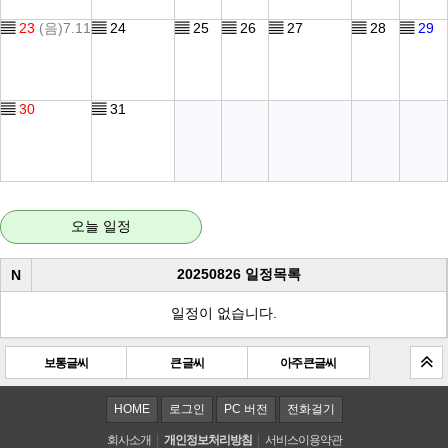
▤
23
(음)7.11
▤
24
▤
25
▤
26
▤
27
▤
28
▤
29
▤
30
▤
31
오늘 일정
20250826 일정목록
N
일정이 없습니다.
보통글씨
큰 글씨
아주 큰 글씨
HOME
로그인
PC 버전
전화걸기
회사소개
개인정보처리방침
서비스이용약관