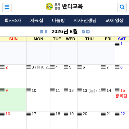
회사소개
자료실
나눔방
지사·선생님
교재 영상
2026년 8월
SUN
MON
TUE
WED
THU
FRI
SAT
▤
1
▤
2
▤
3
(음)6.21
▤
4
▤
5
▤
6
▤
7
▤
8
▤
9
▤
10
▤
11
▤
12
▤
13
(음)7.1
▤
14
▤
15
광복절
▤
16
▤
17
▤
18
▤
19
▤
20
▤
21
▤
22