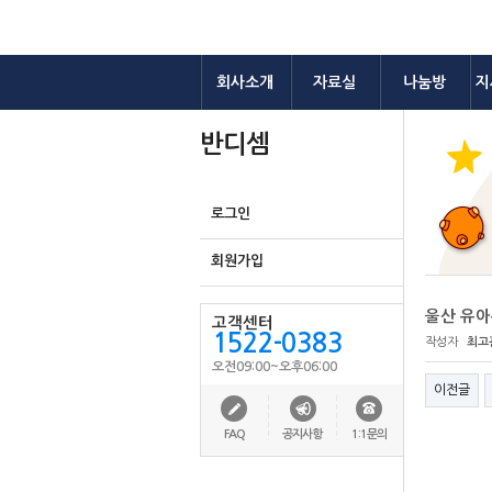
회사소개
자료실
나눔방
지
반디셈
로그인
회원가입
울산 유
고객센터
1522-0383
작성자
최고
오전09:00~오후06:00
이전글
FAQ
공지사항
1:1문의