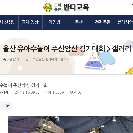
사·선생님
교재 영상
게임방
주산
전자주판
플래시암
울산 유아수놀이 주산암산 경기대회 > 갤러리
>
울산 유아수놀이 주산암산 경기대회 > 갤러리
아수놀이 주산암산 경기대회
관리자
24-12-16 09:55
조회
1,355회
댓글
0건
다음글