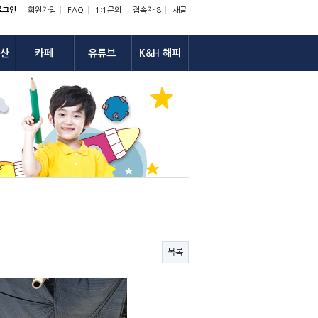
로그인
회원가입
FAQ
1:1문의
접속자 8
새글
산
카페
유튜브
K&H 해피
목록